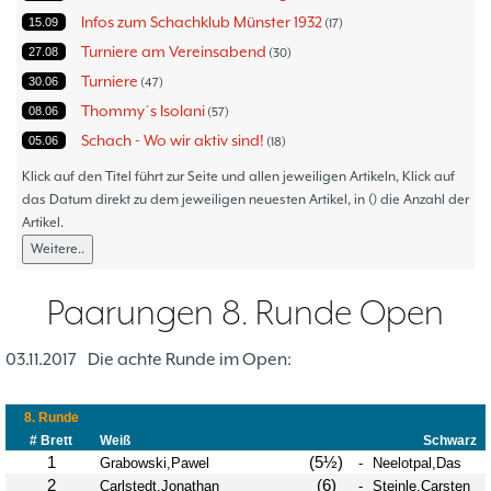
Infos zum Schachklub Münster 1932
15.09
17
Turniere am Vereinsabend
27.08
30
Turniere
30.06
47
Thommy´s Isolani
08.06
57
Schach - Wo wir aktiv sind!
05.06
18
Bezirksturniere
11.05
1
Klick auf den Titel führt zur Seite und allen jeweiligen Artikeln, Klick auf
Frauenmannschaft
das Datum direkt zu dem jeweiligen neuesten Artikel, in () die Anzahl der
05.05
6
Artikel.
Jugendturniere
09.10
23
Weitere..
Jugendmannschaften
06.10
5
Verbandsebene
09.06
14
Paarungen 8. Runde Open
Landesebene
26.05
10
Open 2023
25.04
1
03.11.2017
Die achte Runde im Open:
Blitz-/Schnellschach-Grandprix
28.02
4
Hammerstraßenfest
17.08
3
Hiltruper Frühlingsfest/Resümee
21.05
2
Schach in der JVA
21.05
2