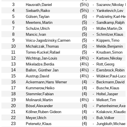
Problemschach
16.02
5
Jubiläums-Turniere
19.01
2
Jugendtraining
21.12
2
Kinder und Jugendliche - Schachjugend
21.12
18
Münster
20.09
2. Mannschaft
10
1. Mannschaft
24.02
37
Mannschaften
29.07
4
Stadtmeisterschaften
13.05
10
Ehrenamtliche Helfer
07.03
17
Social Media
27.02
4
SK 32 in der Presse
09.02
3
Neujahrsblitzturnier
06.01
4
Training
15.05
6
Wer wir sind- Vorstellung unserer
07.11
1
Mitglieder
19.10
23