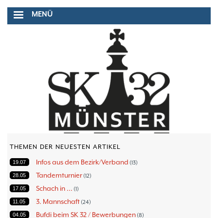
Direkt
MENÜ
zum
Inhalt
THEMEN DER NEUESTEN ARTIKEL
Infos aus dem Bezirk/Verband
19.07
13
Tandemturnier
28.05
12
Schach in ...
17.05
1
3. Mannschaft
11.05
24
Bufdi beim SK 32 / Bewerbungen
04.05
8