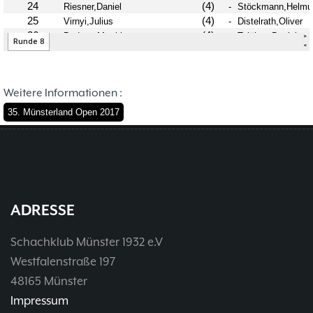
37. Münsterland Open 2019
7. Mannschaft
12.05
1
4. Mannschaft
17.03
1
Bezirksebene
11.03
10
Mitgliedsbeiträge und
01.01
1
Kontoverbindung
06.12
3
Weitere Informationen :
Deutsche Ebene
36. Münsterland Open 2018
20.10
30
35. Münsterland Open 2017
Satzung des Schachklubs Münster 1932
20.08
1
e.V.
06.01
4
4er Pokal
9
Challengers 2017
05.11
35. Münsterland Open 2017
05.11
12
Schach mit Flüchtlingen
16.09
2
ADRESSE
Schachklub Münster 1932 e.V
Westfalenstraße 197
48165 Münster
Impressum