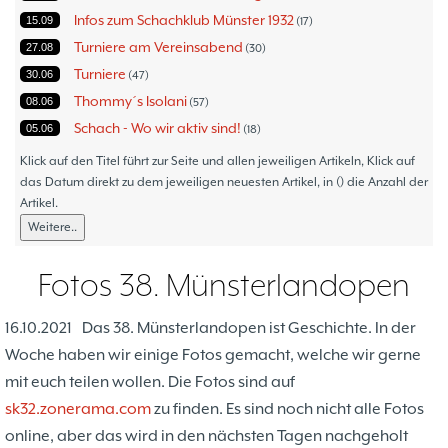
Infos zum Schachklub Münster 1932
15.09
17
Turniere am Vereinsabend
27.08
30
Turniere
30.06
47
Thommy´s Isolani
08.06
57
Schach - Wo wir aktiv sind!
05.06
18
Bezirksturniere
11.05
1
Klick auf den Titel führt zur Seite und allen jeweiligen Artikeln, Klick auf
Frauenmannschaft
das Datum direkt zu dem jeweiligen neuesten Artikel, in () die Anzahl der
05.05
6
Artikel.
Jugendturniere
09.10
23
Weitere..
Jugendmannschaften
06.10
5
Verbandsebene
09.06
14
Fotos 38. Münsterlandopen
Landesebene
26.05
10
Open 2023
25.04
1
16.10.2021
Das 38. Münsterlandopen ist Geschichte. In der
Blitz-/Schnellschach-Grandprix
28.02
4
Woche haben wir einige Fotos gemacht, welche wir gerne
Hammerstraßenfest
17.08
3
mit euch teilen wollen. Die Fotos sind auf
Hiltruper Frühlingsfest/Resümee
21.05
2
sk32.zonerama.com
zu finden. Es sind noch nicht alle Fotos
Schach in der JVA
21.05
2
online, aber das wird in den nächsten Tagen nachgeholt