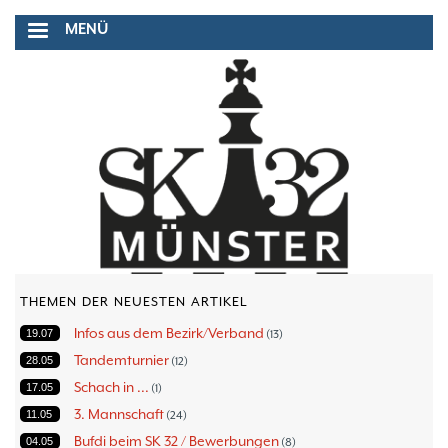
Direkt
MENÜ
zum
Inhalt
THEMEN DER NEUESTEN ARTIKEL
Infos aus dem Bezirk/Verband
19.07
13
Tandemturnier
28.05
12
Schach in ...
17.05
1
3. Mannschaft
11.05
24
Bufdi beim SK 32 / Bewerbungen
04.05
8