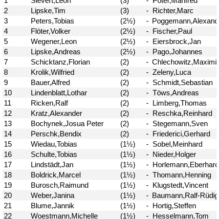
Problemschach
16.02
5
Jubiläums-Turniere
19.01
2
Kinder und Jugendliche - Schachjugend
21.12
18
Münster
21.12
Jugendtraining
2
2. Mannschaft
20.09
10
1. Mannschaft
24.02
37
Mannschaften
29.07
4
Stadtmeisterschaften
13.05
10
Ehrenamtliche Helfer
07.03
17
Social Media
27.02
4
SK 32 in der Presse
09.02
3
Neujahrsblitzturnier
06.01
4
Training
15.05
6
Wer wir sind- Vorstellung unserer
07.11
1
Mitglieder
19.10
23