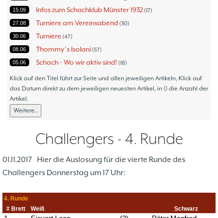
Infos zum Schachklub Münster 1932
15.09
17
Turniere am Vereinsabend
27.08
30
Turniere
30.06
47
Thommy´s Isolani
08.06
57
Schach - Wo wir aktiv sind!
05.06
18
Bezirksturniere
11.05
1
Klick auf den Titel führt zur Seite und allen jeweiligen Artikeln, Klick auf
Frauenmannschaft
das Datum direkt zu dem jeweiligen neuesten Artikel, in () die Anzahl der
05.05
6
Artikel.
Jugendturniere
09.10
23
Weitere..
Jugendmannschaften
06.10
5
Verbandsebene
09.06
14
Challengers - 4. Runde
Landesebene
26.05
10
Open 2023
25.04
1
01.11.2017
Hier die Auslosung für die vierte Runde des
Blitz-/Schnellschach-Grandprix
28.02
4
Challengers Donnerstag um 17 Uhr:
Hammerstraßenfest
17.08
3
Hiltruper Frühlingsfest/Resümee
21.05
2
Schach in der JVA
21.05
2