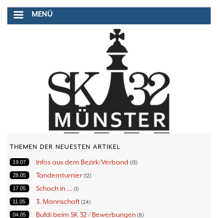
Direkt
MENÜ
zum
Inhalt
THEMEN DER NEUESTEN ARTIKEL
Infos aus dem Bezirk/Verband
19.07
13
Tandemturnier
28.05
12
Schach in ...
17.05
1
3. Mannschaft
11.05
24
Bufdi beim SK 32 / Bewerbungen
04.05
8