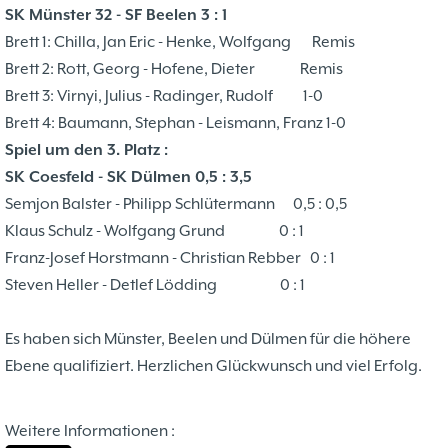
Problemschach
16.02
5
SK Münster 32 - SF Beelen 3 : 1
Jubiläums-Turniere
19.01
2
Brett 1: Chilla, Jan Eric - Henke, Wolfgang Remis
Kinder und Jugendliche - Schachjugend
21.12
18
Brett 2: Rott, Georg - Hofene, Dieter Remis
Münster
21.12
Brett 3: Virnyi, Julius - Radinger, Rudolf 1-0
Jugendtraining
Brett 4: Baumann, Stephan - Leismann, Franz 1-0
2
Spiel um den 3. Platz :
2. Mannschaft
20.09
10
SK Coesfeld - SK Dülmen 0,5 : 3,5
1. Mannschaft
24.02
37
Semjon Balster - Philipp Schlütermann 0,5 : 0,5
Mannschaften
29.07
4
Klaus Schulz - Wolfgang Grund 0 : 1
Stadtmeisterschaften
13.05
10
Franz-Josef Horstmann - Christian Rebber 0 : 1
Ehrenamtliche Helfer
07.03
17
Steven Heller - Detlef Lödding 0 : 1
Social Media
27.02
4
SK 32 in der Presse
09.02
3
Es haben sich Münster, Beelen und Dülmen für die höhere
Neujahrsblitzturnier
06.01
4
Ebene qualifiziert. Herzlichen Glückwunsch und viel Erfolg.
Training
15.05
6
Wer wir sind- Vorstellung unserer
07.11
1
Weitere Informationen :
Mitglieder
19.10
23