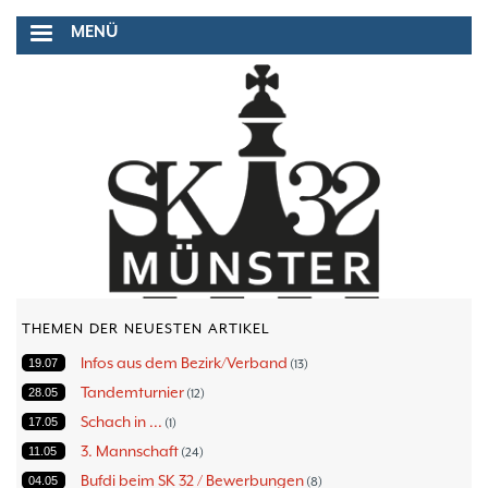
Direkt
MENÜ
zum
Inhalt
THEMEN DER NEUESTEN ARTIKEL
Infos aus dem Bezirk/Verband
19.07
13
Tandemturnier
28.05
12
Schach in ...
17.05
1
3. Mannschaft
11.05
24
Bufdi beim SK 32 / Bewerbungen
04.05
8