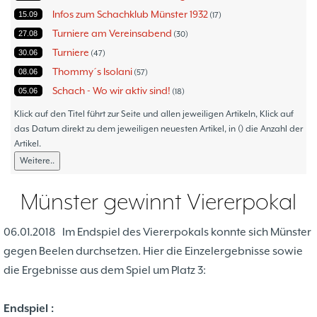
Infos zum Schachklub Münster 1932
15.09
17
Turniere am Vereinsabend
27.08
30
Turniere
30.06
47
Thommy´s Isolani
08.06
57
Schach - Wo wir aktiv sind!
05.06
18
Bezirksturniere
11.05
1
Klick auf den Titel führt zur Seite und allen jeweiligen Artikeln, Klick auf
Frauenmannschaft
das Datum direkt zu dem jeweiligen neuesten Artikel, in () die Anzahl der
05.05
6
Artikel.
Jugendturniere
09.10
23
Weitere..
Jugendmannschaften
06.10
5
Verbandsebene
09.06
14
Münster gewinnt Viererpokal
Landesebene
26.05
10
Open 2023
25.04
1
06.01.2018
Im Endspiel des Viererpokals konnte sich Münster
Blitz-/Schnellschach-Grandprix
28.02
4
gegen Beelen durchsetzen. Hier die Einzelergebnisse sowie
Hammerstraßenfest
17.08
3
die Ergebnisse aus dem Spiel um Platz 3:
Hiltruper Frühlingsfest/Resümee
21.05
2
Schach in der JVA
21.05
2
Endspiel :