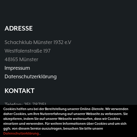
37. Münsterland Open 2019
7. Mannschaft
12.05
1
4. Mannschaft
17.03
1
Bezirksebene
11.03
10
ADRESSE
Mitgliedsbeiträge und
01.01
1
Kontoverbindung
06.12
3
Schachklub Münster 1932 e.V
Deutsche Ebene
36. Münsterland Open 2018
20.10
30
Westfalenstraße 197
Satzung des Schachklubs Münster 1932
20.08
1
48165 Münster
e.V.
06.01
4
4er Pokal
Impressum
9
Challengers 2017
05.11
Datenschutzerklärung
35. Münsterland Open 2017
05.11
12
Schach mit Flüchtlingen
16.09
2
KONTAKT
Telefon: 251-787151
Cookies helfen uns bei der Bereitstellung unserer Online-Dienste. Wir verwenden
Telefax: 251-3907990
daher Cookies, um Ihre Nutzererfahrung auf unserer Webseite zu verbessern. Sie
akzeptieren, indem Sie auf unserer Webseite weitersurfen, dass wir Cookies
E-Mail:
vorsitzender@sk32.de
einsetzen und verwenden. Für weitere Informationen über Cookies und um sich
ggfs. von diesem Service auszutragen, besuchen Sie bitte unsere
Datenschutzerklärung
.