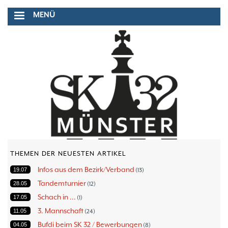
Direkt
MENÜ
zum
Inhalt
THEMEN DER NEUESTEN ARTIKEL
Infos aus dem Bezirk/Verband
19.07
13
Tandemturnier
28.05
12
Schach in ...
17.05
1
3. Mannschaft
11.05
24
Bufdi beim SK 32 / Bewerbungen
04.05
8