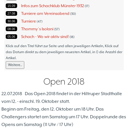
Infos zum Schachklub Münster 1932
15.09
17
Turniere am Vereinsabend
27.08
30
Turniere
30.06
47
Thommy´s Isolani
08.06
57
Schach - Wo wir aktiv sind!
05.06
18
Bezirksturniere
11.05
1
Klick auf den Titel führt zur Seite und allen jeweiligen Artikeln, Klick auf
Frauenmannschaft
das Datum direkt zu dem jeweiligen neuesten Artikel, in () die Anzahl der
05.05
6
Artikel.
Jugendturniere
09.10
23
Weitere..
Jugendmannschaften
06.10
5
Verbandsebene
09.06
14
Open 2018
Landesebene
26.05
10
Open 2023
25.04
1
22.07.2018
Das Open 2018 findet in der Hiltruper Stadthalle
Blitz-/Schnellschach-Grandprix
28.02
4
vom 12. - einschl. 19. Oktober statt.
Hammerstraßenfest
17.08
3
Beginn am Freitag, den 12. Oktober um 18 Uhr. Das
Hiltruper Frühlingsfest/Resümee
21.05
2
Challengers startet am Samstag um 17 Uhr. Doppelrunde des
Schach in der JVA
21.05
2
Opens am Samstag (11 Uhr / 17 Uhr)