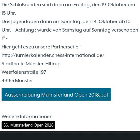
Problemschach
16.02
5
Die Schlußrunden sind dann am Freitag, den 19. Oktober um
Jubiläums-Turniere
19.01
2
15 Uhr.
Jugendtraining
21.12
2
Das Jugendopen dann am Sonntag, den 14. Oktober ab 10
Kinder und Jugendliche - Schachjugend
21.12
18
Uhr. - Achtung : wurde von Samstag auf Sonntag verschoben
Münster
20.09
!" -
2. Mannschaft
Hier geht es zu unsere Partnerseite :
10
http://turnierkalender.chess-international.de/
1. Mannschaft
24.02
37
Stadthalle Münster-HIltrup
Mannschaften
29.07
4
Westfalenstraße 197
Stadtmeisterschaften
13.05
10
48165 Münster
Ehrenamtliche Helfer
07.03
17
Social Media
27.02
4
Ausschreibung Mu¨nsterland Open 2018.pdf
SK 32 in der Presse
09.02
3
Neujahrsblitzturnier
06.01
4
Weitere Informationen :
Training
15.05
6
36. Münsterland Open 2018
Wer wir sind- Vorstellung unserer
07.11
1
Mitglieder
19.10
23