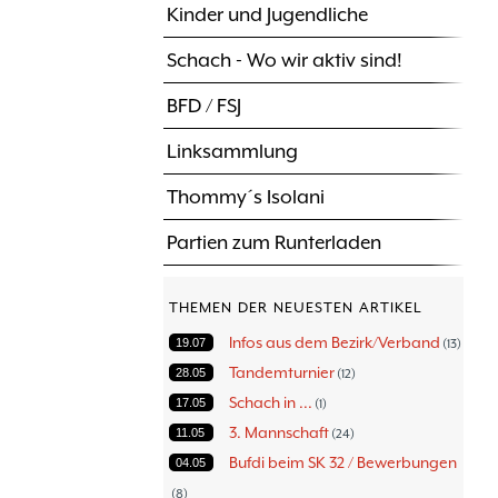
Kinder und Jugendliche
Schach - Wo wir aktiv sind!
BFD / FSJ
Linksammlung
Thommy´s Isolani
Partien zum Runterladen
THEMEN DER NEUESTEN ARTIKEL
Infos aus dem Bezirk/Verband
19.07
13
Tandemturnier
28.05
12
Schach in ...
17.05
1
3. Mannschaft
11.05
24
Bufdi beim SK 32 / Bewerbungen
04.05
8