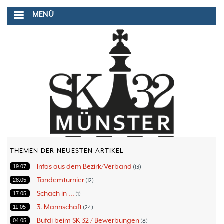
Direkt
MENÜ
zum
Inhalt
THEMEN DER NEUESTEN ARTIKEL
Infos aus dem Bezirk/Verband
19.07
13
Tandemturnier
28.05
12
Schach in ...
17.05
1
3. Mannschaft
11.05
24
Bufdi beim SK 32 / Bewerbungen
04.05
8