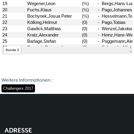
37. Münsterland Open 2019
7. Mannschaft
12.05
1
4. Mannschaft
17.03
1
Bezirksebene
11.03
10
Mitgliedsbeiträge und
01.01
1
Kontoverbindung
06.12
3
Deutsche Ebene
36. Münsterland Open 2018
20.10
30
Satzung des Schachklubs Münster 1932
20.08
1
e.V.
06.01
4
4er Pokal
9
Challengers 2017
05.11
35. Münsterland Open 2017
05.11
12
Weitere Informationen :
Schach mit Flüchtlingen
16.09
2
Challengers 2017
ADRESSE