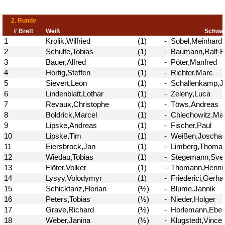
Problemschach
16.02
5
Jubiläums-Turniere
19.01
2
Kinder und Jugendliche - Schachjugend
21.12
18
Münster
21.12
Jugendtraining
2
2. Mannschaft
20.09
10
1. Mannschaft
24.02
37
Mannschaften
29.07
4
Stadtmeisterschaften
13.05
10
Ehrenamtliche Helfer
07.03
17
Social Media
27.02
4
SK 32 in der Presse
09.02
3
Neujahrsblitzturnier
06.01
4
Training
15.05
6
Wer wir sind- Vorstellung unserer
07.11
1
Mitglieder
19.10
23