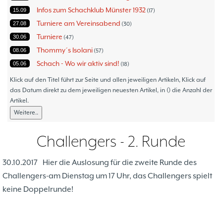
Infos zum Schachklub Münster 1932
15.09
17
Turniere am Vereinsabend
27.08
30
Turniere
30.06
47
Thommy´s Isolani
08.06
57
Schach - Wo wir aktiv sind!
05.06
18
Bezirksturniere
11.05
1
Klick auf den Titel führt zur Seite und allen jeweiligen Artikeln, Klick auf
Frauenmannschaft
das Datum direkt zu dem jeweiligen neuesten Artikel, in () die Anzahl der
05.05
6
Artikel.
Jugendturniere
09.10
23
Weitere..
Jugendmannschaften
06.10
5
Verbandsebene
09.06
14
Challengers - 2. Runde
Landesebene
26.05
10
Open 2023
25.04
1
30.10.2017
Hier die Auslosung für die zweite Runde des
Blitz-/Schnellschach-Grandprix
28.02
4
Challengers-am Dienstag um 17 Uhr, das Challengers spielt
Hammerstraßenfest
17.08
3
keine Doppelrunde!
Hiltruper Frühlingsfest/Resümee
21.05
2
Schach in der JVA
21.05
2