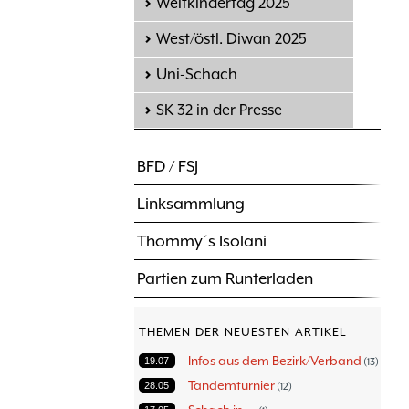
Weltkindertag 2025
West/östl. Diwan 2025
Uni-Schach
SK 32 in der Presse
BFD / FSJ
Linksammlung
Thommy´s Isolani
Partien zum Runterladen
THEMEN DER NEUESTEN ARTIKEL
Infos aus dem Bezirk/Verband
19.07
13
Tandemturnier
28.05
12