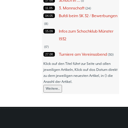
Schach in ...
17.05
1
3. Mannschaft
11.05
24
Bufdi beim SK 32 / Bewerbungen
04.05
8
Infos zum Schachklub Münster
15.09
1932
17
Turniere am Vereinsabend
27.08
30
Turniere
30.06
47
Klick auf den Titel führt zur Seite und allen
Thommy´s Isolani
jeweiligen Artikeln, Klick auf das Datum direkt
08.06
57
zu dem jeweiligen neuesten Artikel, in () die
Schach - Wo wir aktiv sind!
05.06
18
Anzahl der Artikel.
Bezirksturniere
11.05
1
Weitere..
Frauenmannschaft
05.05
6
Jugendturniere
09.10
23
Jugendmannschaften
06.10
5
Verbandsebene
09.06
14
Landesebene
26.05
10