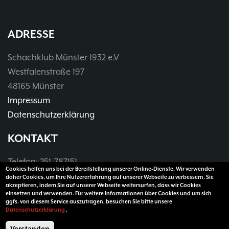
ADRESSE
Schachklub Münster 1932 e.V
Westfalenstraße 197
48165 Münster
Impressum
Datenschutzerklärung
KONTAKT
Telefon: 251-787151
Cookies helfen uns bei der Bereitstellung unserer Online-Dienste. Wir verwenden
Telefax: 251-3907990
daher Cookies, um Ihre Nutzererfahrung auf unserer Webseite zu verbessern. Sie
akzeptieren, indem Sie auf unserer Webseite weitersurfen, dass wir Cookies
E-Mail:
vorsitzender@sk32.de
einsetzen und verwenden. Für weitere Informationen über Cookies und um sich
ggfs. von diesem Service auszutragen, besuchen Sie bitte unsere
Datenschutzerklärung
.
Verstanden