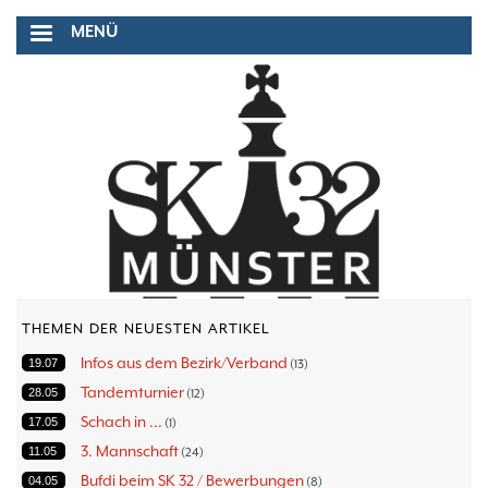
Direkt
MENÜ
zum
Inhalt
THEMEN DER NEUESTEN ARTIKEL
Infos aus dem Bezirk/Verband
19.07
13
Tandemturnier
28.05
12
Schach in ...
17.05
1
3. Mannschaft
11.05
24
Bufdi beim SK 32 / Bewerbungen
04.05
8