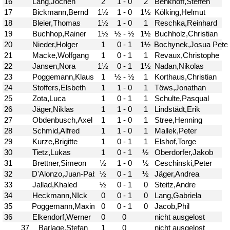
37. Münsterland Open 2019
7. Mannschaft
12.05
1
4. Mannschaft
17.03
1
Bezirksebene
11.03
10
Mitgliedsbeiträge und
01.01
1
Kontoverbindung
06.12
3
Deutsche Ebene
36. Münsterland Open 2018
20.10
30
Satzung des Schachklubs Münster 1932
20.08
1
e.V.
06.01
4
4er Pokal
9
Challengers 2017
05.11
35. Münsterland Open 2017
05.11
12
Schach mit Flüchtlingen
16.09
2