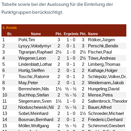
Problemschach
16.02
5
Tabelle sowie bei der Auslosung für die Einteilung der
Jubiläums-Turniere
19.01
2
Punktgruppen berücksichtigt.
Jugendtraining
21.12
2
Kinder und Jugendliche - Schachjugend
21.12
18
Münster
20.09
2. Mannschaft
10
1. Mannschaft
24.02
37
Mannschaften
29.07
4
Stadtmeisterschaften
13.05
10
Ehrenamtliche Helfer
07.03
17
Social Media
27.02
4
SK 32 in der Presse
09.02
3
Neujahrsblitzturnier
06.01
4
Training
15.05
6
Wer wir sind- Vorstellung unserer
07.11
1
Mitglieder
19.10
23