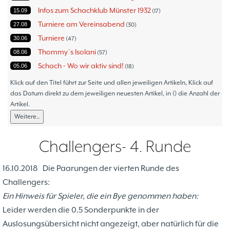
Infos zum Schachklub Münster 1932
15.09
17
Turniere am Vereinsabend
27.08
30
Turniere
30.06
47
Thommy´s Isolani
08.06
57
Schach - Wo wir aktiv sind!
05.06
18
Bezirksturniere
11.05
1
Klick auf den Titel führt zur Seite und allen jeweiligen Artikeln, Klick auf
Frauenmannschaft
das Datum direkt zu dem jeweiligen neuesten Artikel, in () die Anzahl der
05.05
6
Artikel.
Jugendturniere
09.10
23
Weitere..
Jugendmannschaften
06.10
5
Verbandsebene
09.06
14
Challengers- 4. Runde
Landesebene
26.05
10
Open 2023
25.04
1
16.10.2018
Die Paarungen der vierten Runde des
Blitz-/Schnellschach-Grandprix
28.02
4
Challengers:
Hammerstraßenfest
17.08
3
Ein Hinweis für Spieler, die ein Bye genommen haben:
Hiltruper Frühlingsfest/Resümee
21.05
2
Leider werden die 0.5 Sonderpunkte in der
Schach in der JVA
21.05
2
Auslosungsübersicht nicht angezeigt, aber natürlich für die