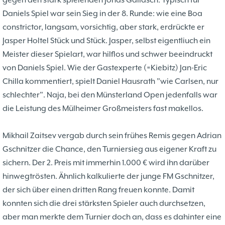
gegen den stark spielenden Jonas Gallasch. Typisch für
Problemschach
16.02
5
Daniels Spiel war sein Sieg in der 8. Runde: wie eine Boa
Jubiläums-Turniere
19.01
2
constrictor, langsam, vorsichtig, aber stark, erdrückte er
Kinder und Jugendliche - Schachjugend
21.12
18
Jasper Holtel Stück und Stück. Jasper, selbst eigentliuch ein
Münster
21.12
Jugendtraining
Meister dieser Spielart, war hilflos und schwer beeindruckt
von Daniels Spiel. Wie der Gastexperte (=Kiebitz) Jan-Eric
2
2. Mannschaft
Chilla kommentiert, spielt Daniel Hausrath "wie Carlsen, nur
20.09
10
1. Mannschaft
schlechter". Naja, bei den Münsterland Open jedenfalls war
24.02
37
Mannschaften
die Leistung des Mülheimer Großmeisters fast makellos.
29.07
4
Stadtmeisterschaften
13.05
10
Ehrenamtliche Helfer
Mikhail Zaitsev vergab durch sein frühes Remis gegen Adrian
07.03
17
Social Media
Gschnitzer die Chance, den Turniersieg aus eigener Kraft zu
27.02
4
SK 32 in der Presse
sichern. Der 2. Preis mit immerhin 1.000 € wird ihn darüber
09.02
3
Neujahrsblitzturnier
hinwegtrösten. Ähnlich kalkulierte der junge FM Gschnitzer,
06.01
4
Training
der sich über einen dritten Rang freuen konnte. Damit
15.05
6
Wer wir sind- Vorstellung unserer
konnten sich die drei stärksten Spieler auch durchsetzen,
07.11
1
Mitglieder
aber man merkte dem Turnier doch an, dass es dahinter eine
19.10
23