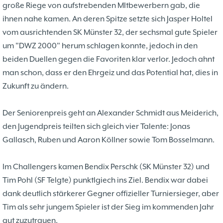
37. Münsterland Open 2019
7. Mannschaft
große Riege von aufstrebenden MItbewerbern gab, die
12.05
1
4. Mannschaft
ihnen nahe kamen. An deren Spitze setzte sich Jasper Holtel
17.03
1
Bezirksebene
vom ausrichtenden SK Münster 32, der sechsmal gute Spieler
11.03
10
Mitgliedsbeiträge und
um "DWZ 2000" herum schlagen konnte, jedoch in den
01.01
1
Kontoverbindung
beiden Duellen gegen die Favoriten klar verlor. Jedoch ahnt
06.12
3
Deutsche Ebene
36. Münsterland Open 2018
man schon, dass er den Ehrgeiz und das Potential hat, dies in
20.10
30
Satzung des Schachklubs Münster 1932
Zukunft zu ändern.
20.08
1
e.V.
06.01
4
4er Pokal
Der Seniorenpreis geht an Alexander Schmidt aus Meiderich,
9
Challengers 2017
05.11
35. Münsterland Open 2017
den Jugendpreis teilten sich gleich vier Talente: Jonas
05.11
12
Schach mit Flüchtlingen
Gallasch, Ruben und Aaron Köllner sowie Tom Bosselmann.
16.09
2
Im Challengers kamen Bendix Perschk (SK Münster 32) und
Tim Pohl (SF Telgte) punktlgiech ins Ziel. Bendix war dabei
dank deutlich stärkerer Gegner offizieller Turniersieger, aber
Tim als sehr jungem Spieler ist der Sieg im kommenden Jahr
gut zuzutrauen.