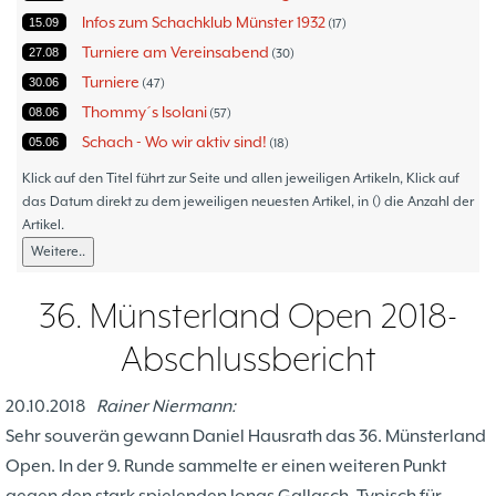
Infos zum Schachklub Münster 1932
15.09
17
Turniere am Vereinsabend
27.08
30
Turniere
30.06
47
Thommy´s Isolani
08.06
57
Schach - Wo wir aktiv sind!
05.06
18
Bezirksturniere
11.05
1
Klick auf den Titel führt zur Seite und allen jeweiligen Artikeln, Klick auf
Frauenmannschaft
das Datum direkt zu dem jeweiligen neuesten Artikel, in () die Anzahl der
05.05
6
Artikel.
Jugendturniere
09.10
23
Weitere..
Jugendmannschaften
06.10
5
Verbandsebene
09.06
14
36. Münsterland Open 2018-
Landesebene
26.05
10
Abschlussbericht
Open 2023
25.04
1
Blitz-/Schnellschach-Grandprix
28.02
4
20.10.2018
Rainer Niermann:
Hammerstraßenfest
17.08
3
Sehr souverän gewann Daniel Hausrath das 36. Münsterland
Hiltruper Frühlingsfest/Resümee
21.05
2
Open. In der 9. Runde sammelte er einen weiteren Punkt
Schach in der JVA
21.05
2