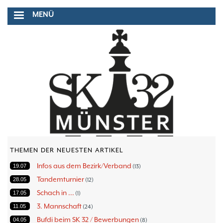
Direkt
MENÜ
zum
Inhalt
THEMEN DER NEUESTEN ARTIKEL
Infos aus dem Bezirk/Verband
19.07
13
Tandemturnier
28.05
12
Schach in ...
17.05
1
3. Mannschaft
11.05
24
Bufdi beim SK 32 / Bewerbungen
04.05
8