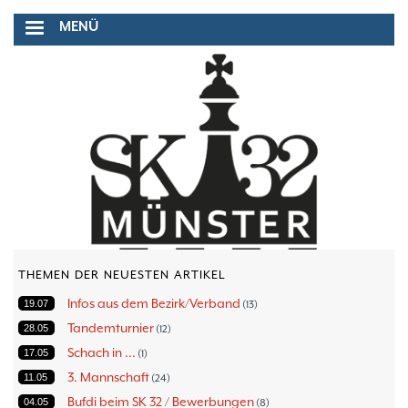
Direkt
MENÜ
zum
Inhalt
THEMEN DER NEUESTEN ARTIKEL
Infos aus dem Bezirk/Verband
19.07
13
Tandemturnier
28.05
12
Schach in ...
17.05
1
3. Mannschaft
11.05
24
Bufdi beim SK 32 / Bewerbungen
04.05
8