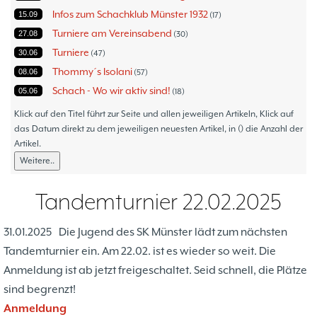
Infos zum Schachklub Münster 1932
15.09
17
Turniere am Vereinsabend
27.08
30
Turniere
30.06
47
Thommy´s Isolani
08.06
57
Schach - Wo wir aktiv sind!
05.06
18
Bezirksturniere
11.05
1
Klick auf den Titel führt zur Seite und allen jeweiligen Artikeln, Klick auf
Frauenmannschaft
das Datum direkt zu dem jeweiligen neuesten Artikel, in () die Anzahl der
05.05
6
Artikel.
Jugendturniere
09.10
23
Weitere..
Jugendmannschaften
06.10
5
Verbandsebene
09.06
14
Tandemturnier 22.02.2025
Landesebene
26.05
10
Open 2023
25.04
1
31.01.2025
Die Jugend des SK Münster lädt zum nächsten
Blitz-/Schnellschach-Grandprix
28.02
4
Tandemturnier ein. Am 22.02. ist es wieder so weit. Die
Hammerstraßenfest
17.08
3
Anmeldung ist ab jetzt freigeschaltet. Seid schnell, die Plätze
Hiltruper Frühlingsfest/Resümee
21.05
2
sind begrenzt!
Schach in der JVA
21.05
2
Anmeldung