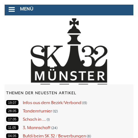
Direkt
MENÜ
zum
Inhalt
THEMEN DER NEUESTEN ARTIKEL
Infos aus dem Bezirk/Verband
19.07
13
Tandemturnier
28.05
12
Schach in ...
17.05
1
3. Mannschaft
11.05
24
Bufdi beim SK 32 / Bewerbungen
04.05
8