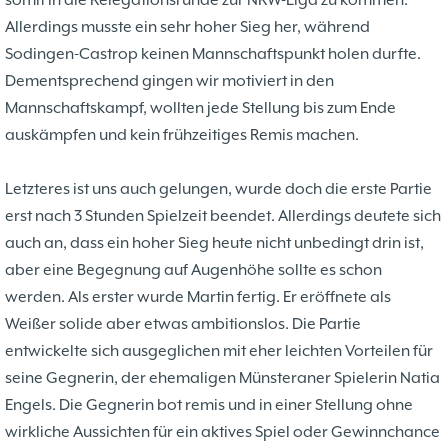
somit in die Relegationsrunde zur NRW-Liga zu kommen.
Problemschach
16.02
5
Allerdings musste ein sehr hoher Sieg her, während
Jubiläums-Turniere
19.01
2
Sodingen-Castrop keinen Mannschaftspunkt holen durfte.
Jugendtraining
21.12
2
Dementsprechend gingen wir motiviert in den
Kinder und Jugendliche - Schachjugend
21.12
18
Mannschaftskampf, wollten jede Stellung bis zum Ende
Münster
20.09
2. Mannschaft
auskämpfen und kein frühzeitiges Remis machen.
10
1. Mannschaft
Letzteres ist uns auch gelungen, wurde doch die erste Partie
24.02
37
Mannschaften
erst nach 3 Stunden Spielzeit beendet. Allerdings deutete sich
29.07
4
Stadtmeisterschaften
auch an, dass ein hoher Sieg heute nicht unbedingt drin ist,
13.05
10
Ehrenamtliche Helfer
aber eine Begegnung auf Augenhöhe sollte es schon
07.03
17
Social Media
werden. Als erster wurde Martin fertig. Er eröffnete als
27.02
4
SK 32 in der Presse
Weißer solide aber etwas ambitionslos. Die Partie
09.02
3
Neujahrsblitzturnier
entwickelte sich ausgeglichen mit eher leichten Vorteilen für
06.01
4
Training
seine Gegnerin, der ehemaligen Münsteraner Spielerin Natia
15.05
6
Wer wir sind- Vorstellung unserer
Engels. Die Gegnerin bot remis und in einer Stellung ohne
07.11
1
Mitglieder
wirkliche Aussichten für ein aktives Spiel oder Gewinnchance
19.10
23