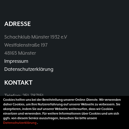
ADRESSE
Schachklub Münster 1932 e.V
Westfalenstraße 197
48165 Münster
Impressum
Datenschutzerklärung
KONTAKT
Telefon: 251-787151
Cookies helfen uns bei der Bereitstellung unserer Online-Dienste. Wir verwenden
Telefax: 251-3907990
daher Cookies, um Ihre Nutzererfahrung auf unserer Webseite zu verbessern. Sie
akzeptieren, indem Sie auf unserer Webseite weitersurfen, dass wir Cookies
E-Mail:
vorsitzender@sk32.de
einsetzen und verwenden. Für weitere Informationen über Cookies und um sich
ggfs. von diesem Service auszutragen, besuchen Sie bitte unsere
Datenschutzerklärung
.