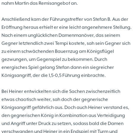
37. Münsterland Open 2019
7. Mannschaft
nahm Martin das Remisangebot an.
12.05
1
4. Mannschaft
17.03
1
Bezirksebene
Anschließend kam der Führungstreffer von Stefan B. Aus der
11.03
10
Mitgliedsbeiträge und
Eröffnung heraus erhielt er eine leicht angenehmere Stellung.
01.01
1
Kontoverbindung
Nach einem unglücklichen Damenmanöver, das seinem
06.12
3
Deutsche Ebene
36. Münsterland Open 2018
Gegner letztendlich zwei Tempi kostete, sah sein Gegner sich
20.10
30
Satzung des Schachklubs Münster 1932
zu einem schwächenden Bauernzug am Königsflügel
20.08
1
e.V.
gezwungen, um Gegenspiel zu bekommen. Durch
06.01
4
4er Pokal
energisches Spiel gelang Stefan dann ein siegreicher
9
Challengers 2017
05.11
35. Münsterland Open 2017
Königsangriff, der die 1,5-0,5 Führung einbrachte.
05.11
12
Schach mit Flüchtlingen
16.09
2
Bei Heiner entwickelten sich die Sachen zwischenzeitlich
etwas chaotisch weiter, sah doch der gegnerische
Königsangriff gefährlich aus. Doch auch Heiner verstand es,
den gegnerischen König in Kombination aus Verteidigung
und Angriff unter Druck zu setzen, sodass bald die Damen
verschwanden und Heiner in ein Endspiel mit Turm und