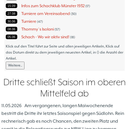
Infos zum Schachklub Münster 1932
15.09
17
Turniere am Vereinsabend
27.08
30
Turniere
30.06
47
Thommy´s Isolani
08.06
57
Schach - Wo wir aktiv sind!
05.06
18
Bezirksturniere
11.05
1
Klick auf den Titel führt zur Seite und allen jeweiligen Artikeln, Klick auf
Frauenmannschaft
das Datum direkt zu dem jeweiligen neuesten Artikel, in () die Anzahl der
05.05
6
Artikel.
Jugendturniere
09.10
23
Weitere..
Jugendmannschaften
06.10
5
Verbandsebene
09.06
14
Dritte schließt Saison im oberen
Landesebene
26.05
10
Mittelfeld ab
Open 2023
25.04
1
Blitz-/Schnellschach-Grandprix
28.02
4
11.05.2026
Am vergangenen, langen Maiwochenende
Hammerstraßenfest
17.08
3
bestritt die Dritte ihr letztes Saisonspiel gegen Südlohn. Rein
Hiltruper Frühlingsfest/Resümee
21.05
2
rechnerisch gab es noch Chancen, den zweiten Platz und
Schach in der JVA
21.05
2