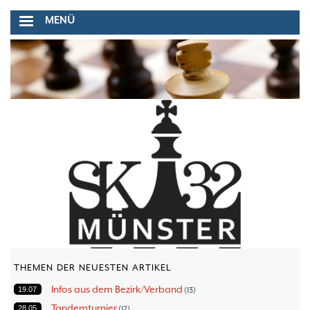
Direkt
MENÜ
zum
Inhalt
THEMEN DER NEUESTEN ARTIKEL
Infos aus dem Bezirk/Verband
19.07
13
Tandemturnier
28.05
12