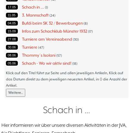
Schach in ...
17.05
1
3. Mannschaft
11.05
24
Bufdi beim SK 32 / Bewerbungen
04.05
8
Infos zum Schachklub Münster 1932
15.09
17
Turniere am Vereinsabend
27.08
30
Turniere
30.06
47
Thommy´s Isolani
08.06
57
Schach - Wo wir aktiv sind!
05.06
18
Bezirksturniere
11.05
1
Klick auf den Titel führt zur Seite und allen jeweiligen Artikeln, Klick auf
Frauenmannschaft
das Datum direkt zu dem jeweiligen neuesten Artikel, in () die Anzahl der
05.05
6
Artikel.
Jugendturniere
09.10
23
Weitere..
Jugendmannschaften
06.10
5
Verbandsebene
09.06
14
Schach in ...
Landesebene
26.05
10
Open 2023
25.04
1
Hier informieren wir über unsere diversen Aktivitäten in der JVA,
Blitz-/Schnellschach-Grandprix
28.02
4