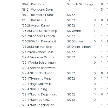
"18-21
Kai Haas
Schach Nienberge
3
0
"18-21
Wolfgang Dorn
"-
3
"18-21
Reinhard Hund
SK 32
"-
"-
22
Rasim Kus
SK 32
0
0
"23-28
Aaron Kamp
SK 32
1
"-
"23-28
Ferdi Schlierkamp
SK Werne
1
"-
"23-28
Leonard Olbrich
SK 32
"-
"-
"23-28
Stefan Diekerhoff
SK Dülmen
0
"-
1
"23-28
Kilian Van Elten
SF Dreinsteinfurt
"-
"-
"23-28
Alexander Bösel
SK 32
"-
"-
"29-47
Andreas Werner
SK 32
"-
"-
"29-47
Anja Schlattmann
0
"-
"29-47
Anton Bodewees
"-
"-
"29-47
Bernd Düllmann
SK 32
0
0
"29-47
Henning Welp
SK 32
0
"-
"29-47
Ingo Majewski
0
"-
"29-47
Kai Hüning
0
"-
"29-47
Leona Degenhardt
SK 32
"-
0
"29-47
Markus Rietz
SK 32
0
"-
"29-47
Nils Engelhaupt
"-
"-