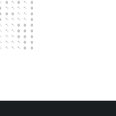
"-
0
"-
0
"-
0
0
"-
"-
"-
"-
0
0
0
0
"-
"-
0
0
"-
"-
"-
"-
0
"-
"-
"-
0
0
0
"-
"-
"-
0
0
0
"-
"-
"-
0
0
0
"-
"-
"-
"-
0
0
"-
"-
"-
"-
0
0