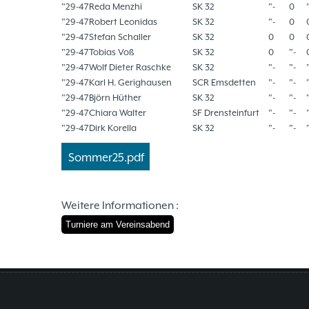
"29-47
Reda Menzhi
SK 32
"-
0
"29-47
Robert Leonidas
SK 32
"-
0
"29-47
Stefan Schaller
SK 32
0
0
"29-47
Tobias Voß
SK 32
0
"-
"29-47
Wolf Dieter Raschke
SK 32
"-
"-
"29-47
Karl H. Gerighausen
SCR Emsdetten
"-
"-
"29-47
Björn Hüther
SK 32
"-
"-
"29-47
Chiara Walter
SF Drensteinfurt
"-
"-
"29-47
Dirk Korella
SK 32
"-
"-
Sommer25.pdf
Weitere Informationen :
Turniere am Vereinsabend