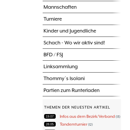
Mannschaften
Turniere
Kinder und Jugendliche
Schach - Wo wir aktiv sind!
BFD / FSJ
Linksammlung
Thommy´s Isolani
Partien zum Runterladen
THEMEN DER NEUESTEN ARTIKEL
Infos aus dem Bezirk/Verband
19.07
13
Tandemturnier
28.05
12