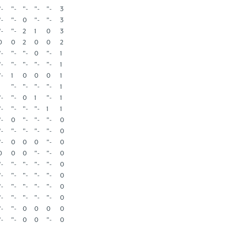
"-
"-
"-
"-
"-
3
"-
"-
0
"-
"-
3
"-
"-
2
1
0
3
0
0
2
0
0
2
"-
"-
"-
0
"-
1
"-
"-
"-
"-
"-
1
"-
1
0
0
0
1
"-
"-
"-
"-
1
"-
"-
0
1
"-
1
"-
"-
"-
"-
1
1
"-
0
"-
"-
"-
0
"-
"-
"-
"-
"-
0
"-
0
0
0
"-
0
0
0
0
"-
"-
0
"-
"-
"-
"-
"-
0
"-
"-
"-
"-
"-
0
"-
"-
"-
"-
"-
0
"-
"-
"-
"-
"-
0
"-
"-
0
0
0
0
"-
"-
0
0
"-
0