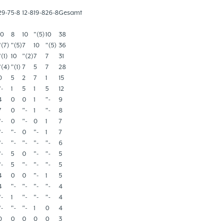
29-7
5-8
12-8
19-8
26-8
Gesamt
10
8
10
"(5)
10
38
"(7)
"(5)
7
10
"(5)
36
"(1)
10
"(2)
7
7
31
"(4)
"(1)
7
5
7
28
0
5
2
7
1
15
"-
1
5
1
5
12
4
0
0
1
"-
9
7
0
"-
1
"-
8
"-
0
"-
0
1
7
"-
"-
0
"-
1
7
"-
"-
"-
"-
"-
6
"-
5
0
"-
"-
5
"-
5
"-
"-
"-
5
4
0
0
"-
1
5
4
"-
"-
"-
"-
4
"-
1
"-
"-
"-
4
"-
"-
"-
1
0
4
0
0
0
0
0
3