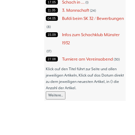
Schach in ...
17.05
1
3. Mannschaft
11.05
24
Bufdi beim SK 32 / Bewerbungen
04.05
8
Infos zum Schachklub Münster
15.09
1932
17
Turniere am Vereinsabend
27.08
30
Turniere
30.06
47
Klick auf den Titel führt zur Seite und allen
Thommy´s Isolani
jeweiligen Artikeln, Klick auf das Datum direkt
08.06
57
zu dem jeweiligen neuesten Artikel, in () die
Schach - Wo wir aktiv sind!
05.06
18
Anzahl der Artikel.
Bezirksturniere
11.05
1
Weitere..
Frauenmannschaft
05.05
6
Jugendturniere
09.10
23
Jugendmannschaften
06.10
5
Verbandsebene
09.06
14
Landesebene
26.05
10