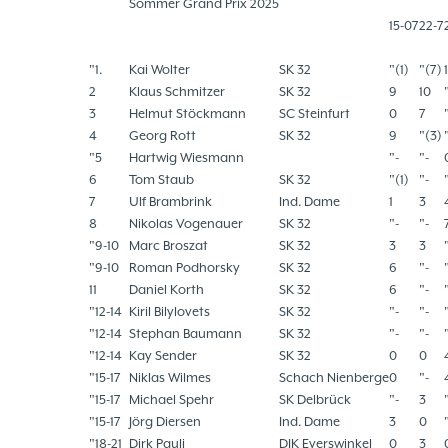
Sommer Grand Prix 2025
15-07
22-7
"1.
Kai Wolter
SK 32
"(1)
"(7)
2
Klaus Schmitzer
SK 32
9
10
3
Helmut Stöckmann
SC Steinfurt
0
7
4
Georg Rott
SK 32
9
"(3)
"5
Hartwig Wiesmann
"-
"-
6
Tom Staub
SK 32
"(1)
"-
7
Ulf Brambrink
Ind. Dame
1
3
8
Nikolas Vogenauer
SK 32
"-
"-
"9-10
Marc Broszat
SK 32
3
3
"9-10
Roman Podhorsky
SK 32
6
"-
11
Daniel Korth
SK 32
6
"-
"12-14
Kiril Bilylovets
SK 32
"-
"-
"12-14
Stephan Baumann
SK 32
"-
"-
"12-14
Kay Sender
SK 32
0
0
"15-17
Niklas Wilmes
Schach Nienberge
0
"-
"15-17
Michael Spehr
SK Delbrück
"-
3
"15-17
Jörg Diersen
Ind. Dame
3
0
"18-21
Dirk Pauli
DJK Everswinkel
0
3