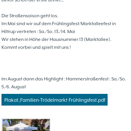
bevor schon der erste anrief...
Problemschach
16.02
5
Jubiläums-Turniere
19.01
2
Die Straßensaison geht los.
Jugendtraining
21.12
2
Im Mai sind wir auf dem Frühlingsfest/Marktalleefest in
Kinder und Jugendliche - Schachjugend
21.12
18
Hiltrup vertreten : Sa./So. 13./14. Mai
Münster
20.09
2. Mannschaft
Wir stehen in Höhe der Hausnummer 13 (Marktallee).
Kommt vorbei und spielt mit uns !
10
1. Mannschaft
24.02
37
Mannschaften
29.07
4
Stadtmeisterschaften
13.05
10
Ehrenamtliche Helfer
Im August dann das Highlight : Hammerstraßenfest : Sa./So.
07.03
17
Social Media
5./6. August
27.02
4
SK 32 in der Presse
09.02
3
Plakat_Familien-Trödelmarkt Frühlingsfest.pdf
Neujahrsblitzturnier
06.01
4
Training
15.05
6
Wer wir sind- Vorstellung unserer
07.11
1
Mitglieder
19.10
23