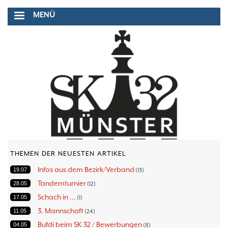
Direkt
MENÜ
zum
Inhalt
THEMEN DER NEUESTEN ARTIKEL
Infos aus dem Bezirk/Verband
19.07
13
Tandemturnier
28.05
12
Schach in ...
17.05
1
3. Mannschaft
11.05
24
Bufdi beim SK 32 / Bewerbungen
04.05
8