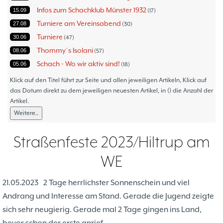
Infos zum Schachklub Münster 1932
15.09
17
Turniere am Vereinsabend
27.08
30
Turniere
30.06
47
Thommy´s Isolani
08.06
57
Schach - Wo wir aktiv sind!
05.06
18
Bezirksturniere
11.05
1
Klick auf den Titel führt zur Seite und allen jeweiligen Artikeln, Klick auf
Frauenmannschaft
das Datum direkt zu dem jeweiligen neuesten Artikel, in () die Anzahl der
05.05
6
Artikel.
Jugendturniere
09.10
23
Weitere..
Jugendmannschaften
06.10
5
Verbandsebene
09.06
14
Straßenfeste 2023/Hiltrup am
Landesebene
26.05
10
WE
Open 2023
25.04
1
Blitz-/Schnellschach-Grandprix
28.02
4
21.05.2023
2 Tage herrlichster Sonnenschein und viel
Hammerstraßenfest
17.08
3
Andrang und Interesse am Stand. Gerade die Jugend zeigte
Hiltruper Frühlingsfest/Resümee
21.05
2
sich sehr neugierig. Gerade mal 2 Tage gingen ins Land,
Schach in der JVA
21.05
2