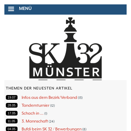
Direkt
MENÜ
zum
Inhalt
THEMEN DER NEUESTEN ARTIKEL
Infos aus dem Bezirk/Verband
19.07
13
Tandemturnier
28.05
12
Schach in ...
17.05
1
3. Mannschaft
11.05
24
Bufdi beim SK 32 / Bewerbungen
04.05
8