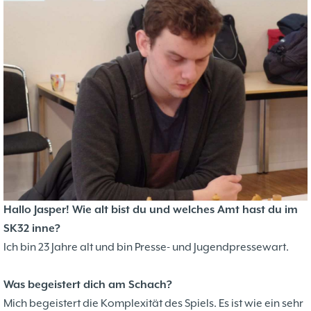
Problemschach
16.02
5
Jubiläums-Turniere
19.01
2
Jugendtraining
21.12
2
Kinder und Jugendliche - Schachjugend
21.12
18
Münster
20.09
2. Mannschaft
10
1. Mannschaft
24.02
37
Mannschaften
29.07
4
Stadtmeisterschaften
13.05
10
Ehrenamtliche Helfer
07.03
17
Social Media
27.02
4
Hallo Jasper! Wie alt bist du und welches Amt hast du im
SK 32 in der Presse
09.02
3
SK32 inne?
Neujahrsblitzturnier
06.01
4
Ich bin 23 Jahre alt und bin Presse- und Jugendpressewart.
Training
15.05
6
Wer wir sind- Vorstellung unserer
07.11
1
Was begeistert dich am Schach?
Mitglieder
19.10
23
Mich begeistert die Komplexität des Spiels. Es ist wie ein sehr