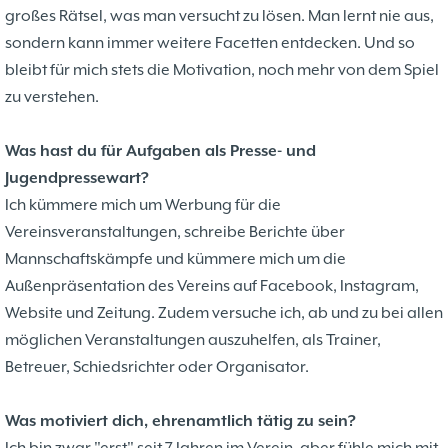
37. Münsterland Open 2019
7. Mannschaft
12.05
1
großes Rätsel, was man versucht zu lösen. Man lernt nie aus,
4. Mannschaft
17.03
1
sondern kann immer weitere Facetten entdecken. Und so
Bezirksebene
11.03
10
bleibt für mich stets die Motivation, noch mehr von dem Spiel
Mitgliedsbeiträge und
01.01
1
zu verstehen.
Kontoverbindung
06.12
3
Deutsche Ebene
36. Münsterland Open 2018
20.10
30
Was hast du für Aufgaben als Presse- und
Satzung des Schachklubs Münster 1932
20.08
1
Jugendpressewart?
e.V.
06.01
4
Ich kümmere mich um Werbung für die
4er Pokal
9
Vereinsveranstaltungen, schreibe Berichte über
Challengers 2017
05.11
35. Münsterland Open 2017
05.11
12
Mannschaftskämpfe und kümmere mich um die
Schach mit Flüchtlingen
16.09
2
Außenpräsentation des Vereins auf Facebook, Instagram,
Website und Zeitung. Zudem versuche ich, ab und zu bei allen
möglichen Veranstaltungen auszuhelfen, als Trainer,
Betreuer, Schiedsrichter oder Organisator.
Was motiviert dich, ehrenamtlich tätig zu sein?
Ich bin zwar "erst" seit 7 Jahren im Verein, aber fühle mich mit