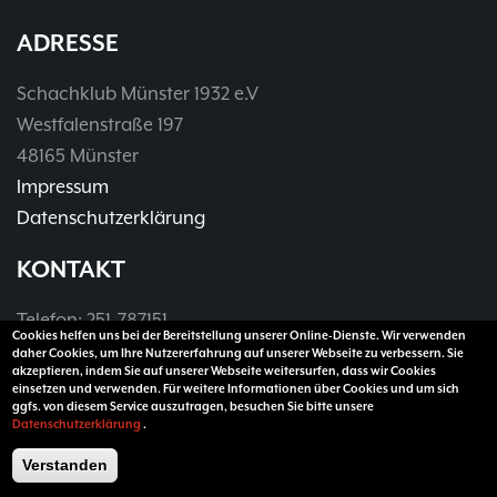
ADRESSE
Schachklub Münster 1932 e.V
Westfalenstraße 197
48165 Münster
Impressum
Datenschutzerklärung
KONTAKT
Telefon: 251-787151
Cookies helfen uns bei der Bereitstellung unserer Online-Dienste. Wir verwenden
Telefax: 251-3907990
daher Cookies, um Ihre Nutzererfahrung auf unserer Webseite zu verbessern. Sie
akzeptieren, indem Sie auf unserer Webseite weitersurfen, dass wir Cookies
E-Mail:
vorsitzender@sk32.de
einsetzen und verwenden. Für weitere Informationen über Cookies und um sich
ggfs. von diesem Service auszutragen, besuchen Sie bitte unsere
Datenschutzerklärung
.
Verstanden