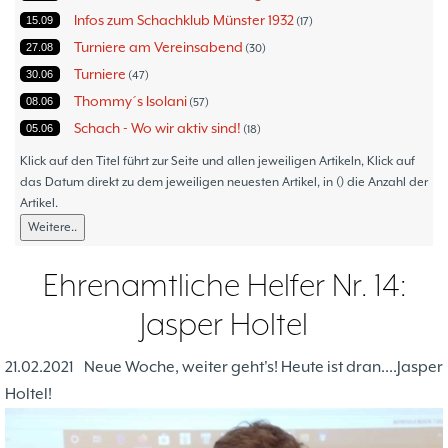
Infos zum Schachklub Münster 1932
15.09
17
Turniere am Vereinsabend
27.08
30
Turniere
30.06
47
Thommy´s Isolani
08.06
57
Schach - Wo wir aktiv sind!
05.06
18
Bezirksturniere
11.05
1
Klick auf den Titel führt zur Seite und allen jeweiligen Artikeln, Klick auf
Frauenmannschaft
das Datum direkt zu dem jeweiligen neuesten Artikel, in () die Anzahl der
05.05
6
Artikel.
Jugendturniere
09.10
23
Weitere..
Jugendmannschaften
06.10
5
Verbandsebene
09.06
14
Ehrenamtliche Helfer Nr. 14:
Landesebene
26.05
10
Jasper Holtel
Open 2023
25.04
1
Blitz-/Schnellschach-Grandprix
28.02
4
21.02.2021
Neue Woche, weiter geht's! Heute ist dran....Jasper
Hammerstraßenfest
17.08
3
Holtel!
Hiltruper Frühlingsfest/Resümee
21.05
2
Schach in der JVA
21.05
2