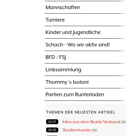
Mannschaften
Turniere
Kinder und Jugendliche
Schach - Wo wir aktiv sind!
BFD / FSJ
Linksammlung
Thommy´s Isolani
Partien zum Runterladen
THEMEN DER NEUESTEN ARTIKEL
Infos aus dem Bezirk/Verband
19.07
13
Tandemturnier
28.05
12