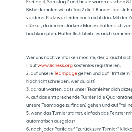
Freitag 4, Samstag 7 und heute waren es schon 8 L
Bisher konnten wir ab Tag 2 die 1. Bundesliga stet
vorderer Platz war leider noch nicht drin. Mit der 
stärker, da immer stärkere Mannschaften sich von u
hochkämpfen. Hoffentlich bleibt es auch kommen
Wer uns noch verstärken möchte, der braucht sich
1. auf
www.lichess.org
kostenlos registrieren,
2. auf unsere
Teampage
gehen und auf "tritt dem T
Nachricht schreiben, wer du bist)
3. darauf warten, dass unser Teamleiter dich akzep
4. auf das entsprechende Turnier (die Quarantäne
unsere Teampage zu finden) gehen und auf "teiln
5. wenn das Turnier startet, einfach das Fenster 
automatisch ausgelost
6. nach jeder Partie auf "zurück zum Turnier" klic