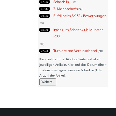
Schach in ...
17.05
1
3. Mannschaft
11.05
24
Bufdi beim SK 32 / Bewerbungen
04.05
8
Infos zum Schachklub Münster
15.09
1932
17
Turniere am Vereinsabend
27.08
30
Turniere
30.06
47
Klick auf den Titel führt zur Seite und allen
Thommy´s Isolani
jeweiligen Artikeln, Klick auf das Datum direkt
08.06
57
zu dem jeweiligen neuesten Artikel, in () die
Schach - Wo wir aktiv sind!
05.06
18
Anzahl der Artikel.
Bezirksturniere
11.05
1
Weitere..
Frauenmannschaft
05.05
6
Jugendturniere
09.10
23
Jugendmannschaften
06.10
5
Verbandsebene
09.06
14
Landesebene
26.05
10