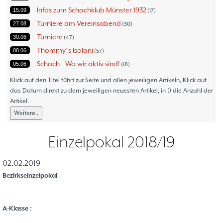
Infos zum Schachklub Münster 1932
15.09
17
Turniere am Vereinsabend
27.08
30
Turniere
30.06
47
Thommy´s Isolani
08.06
57
Schach - Wo wir aktiv sind!
05.06
18
Bezirksturniere
11.05
1
Klick auf den Titel führt zur Seite und allen jeweiligen Artikeln, Klick auf
Frauenmannschaft
das Datum direkt zu dem jeweiligen neuesten Artikel, in () die Anzahl der
05.05
6
Artikel.
Jugendturniere
09.10
23
Weitere..
Jugendmannschaften
06.10
5
Verbandsebene
09.06
14
Einzelpokal 2018/19
Landesebene
26.05
10
Open 2023
25.04
1
02.02.2019
Blitz-/Schnellschach-Grandprix
28.02
4
Bezirkseinzelpokal
Hammerstraßenfest
17.08
3
Hiltruper Frühlingsfest/Resümee
21.05
2
A-Klasse :
Schach in der JVA
21.05
2