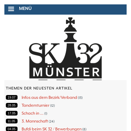
Direkt
MENÜ
zum
Inhalt
THEMEN DER NEUESTEN ARTIKEL
Infos aus dem Bezirk/Verband
19.07
13
Tandemturnier
28.05
12
Schach in ...
17.05
1
3. Mannschaft
11.05
24
Bufdi beim SK 32 / Bewerbungen
04.05
8