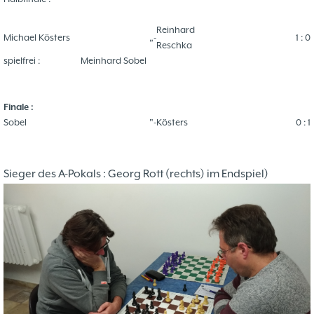
Reinhard
Michael Kösters
„-
1 : 0
Reschka
spielfrei :
Meinhard Sobel
Finale :
Sobel
"-
Kösters
0 : 1
Sieger des A-Pokals : Georg Rott (rechts) im Endspiel)