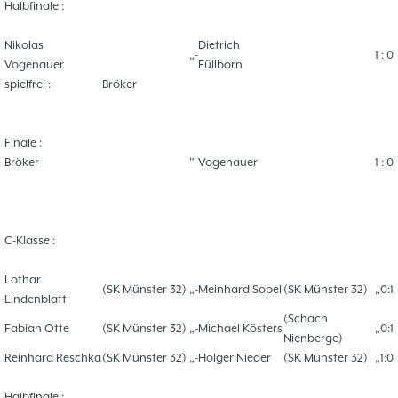
Halbfinale :
37. Münsterland Open 2019
7. Mannschaft
12.05
1
4. Mannschaft
17.03
1
Nikolas
Dietrich
„-
1 : 0
Bezirksebene
11.03
10
Vogenauer
Füllborn
Mitgliedsbeiträge und
01.01
1
spielfrei :
Bröker
Kontoverbindung
06.12
3
Deutsche Ebene
36. Münsterland Open 2018
20.10
30
Finale :
Satzung des Schachklubs Münster 1932
20.08
1
Bröker
"-
Vogenauer
1 : 0
e.V.
06.01
4
4er Pokal
9
Challengers 2017
05.11
35. Münsterland Open 2017
05.11
12
C-Klasse :
Schach mit Flüchtlingen
16.09
2
Lothar
(SK Münster 32)
„-
Meinhard Sobel
(SK Münster 32)
„0:1
Lindenblatt
(Schach
Fabian Otte
(SK Münster 32)
„-
Michael Kösters
„0:1
Nienberge)
Reinhard Reschka
(SK Münster 32)
„-
Holger Nieder
(SK Münster 32)
„1:0
Halbfinale :