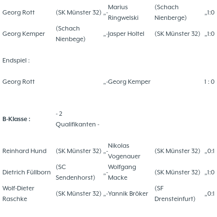
Problemschach
16.02
5
Marius
(Schach
Georg Rott
(SK Münster 32)
„-
„1:0
Jubiläums-Turniere
19.01
2
Ringwelski
Nienberge)
Jugendtraining
(Schach
21.12
2
Georg Kemper
„-
Jasper Holtel
(SK Münster 32)
„1:0
Nienbege)
Kinder und Jugendliche - Schachjugend
21.12
18
Münster
20.09
Endspiel :
2. Mannschaft
10
Georg Rott
„-
Georg Kemper
1 : 0
1. Mannschaft
24.02
37
Mannschaften
29.07
4
- 2
Stadtmeisterschaften
13.05
10
B-Klasse :
Qualifikanten -
Ehrenamtliche Helfer
07.03
17
Social Media
27.02
4
Nikolas
Reinhard Hund
(SK Münster 32)
„-
(SK Münster 32)
„0:1
SK 32 in der Presse
Vogenauer
09.02
3
(SC
Wolfgang
Neujahrsblitzturnier
06.01
4
Dietrich Füllborn
„-
(SK Münster 32)
„1:0
Sendenhorst)
Macke
Training
15.05
6
Wolf-Dieter
(SF
(SK Münster 32)
„-
Yannik Bröker
„0:1
Wer wir sind- Vorstellung unserer
07.11
1
Raschke
Drensteinfurt)
Mitglieder
19.10
23