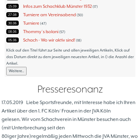
Infos zum Schachklub Münster 1932
15.09
17
Turniere am Vereinsabend
27.08
30
Turniere
30.06
47
Thommy´s Isolani
08.06
57
Schach - Wo wir aktiv sind!
05.06
18
Bezirksturniere
11.05
1
Klick auf den Titel führt zur Seite und allen jeweiligen Artikeln, Klick auf
Frauenmannschaft
das Datum direkt zu dem jeweiligen neuesten Artikel, in () die Anzahl der
05.05
6
Artikel.
Jugendturniere
09.10
23
Weitere..
Jugendmannschaften
06.10
5
Verbandsebene
09.06
14
Presseresonanz
Landesebene
26.05
10
Open 2023
25.04
1
17.05.2019
Liebe Sportsfreunde, mit Interesse habe ich Ihren
Blitz-/Schnellschach-Grandprix
28.02
4
Artikel über den 1. FC Köln/ Frauen in der JVA Köln
Hammerstraßenfest
17.08
3
gelesen. Wir vom Schachverein in Münster besuchen auch
Hiltruper Frühlingsfest/Resümee
21.05
2
(mit Unterbrechung seit den
Schach in der JVA
21.05
2
80iger Jahre)regelmäßig jeden Mittwoch die JVA Münster, wo