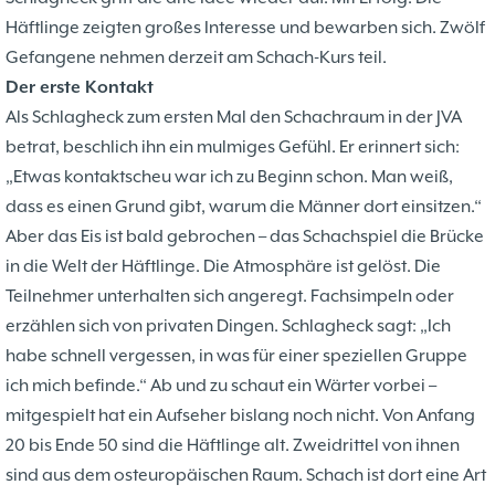
Häftlinge zeigten großes Interesse und bewarben sich. Zwölf
Gefangene nehmen derzeit am Schach-Kurs teil.
Der erste Kontakt
Als Schlagheck zum ersten Mal den Schachraum in der JVA
betrat, beschlich ihn ein mulmiges Gefühl. Er erinnert sich:
„Etwas kontaktscheu war ich zu Beginn schon. Man weiß,
dass es einen Grund gibt, warum die Männer dort einsitzen.“
Aber das Eis ist bald gebrochen – das Schachspiel die Brücke
in die Welt der Häftlinge. Die Atmosphäre ist gelöst. Die
Teilnehmer unterhalten sich angeregt. Fachsimpeln oder
erzählen sich von privaten Dingen. Schlagheck sagt: „Ich
habe schnell vergessen, in was für einer speziellen Gruppe
ich mich befinde.“ Ab und zu schaut ein Wärter vorbei –
mitgespielt hat ein Aufseher bislang noch nicht. Von Anfang
20 bis Ende 50 sind die Häftlinge alt. Zweidrittel von ihnen
sind aus dem osteuropäischen Raum. Schach ist dort eine Art