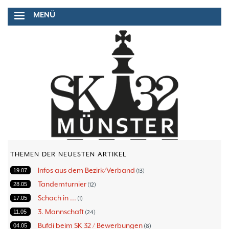
Direkt
MENÜ
zum
Inhalt
THEMEN DER NEUESTEN ARTIKEL
Infos aus dem Bezirk/Verband
19.07
13
Tandemturnier
28.05
12
Schach in ...
17.05
1
3. Mannschaft
11.05
24
Bufdi beim SK 32 / Bewerbungen
04.05
8