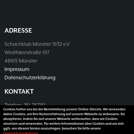
ADRESSE
Schachklub Münster 1932 e.V
Westfalenstraße 197
48165 Münster
Impressum
Datenschutzerklärung
KONTAKT
Telefon: 251-787151
Cookies helfen uns bei der Bereitstellung unserer Online-Dienste. Wir verwenden
Telefax: 251-3907990
daher Cookies, um Ihre Nutzererfahrung auf unserer Webseite zu verbessern. Sie
akzeptieren, indem Sie auf unserer Webseite weitersurfen, dass wir Cookies
E-Mail:
vorsitzender@sk32.de
einsetzen und verwenden. Für weitere Informationen über Cookies und um sich
ggfs. von diesem Service auszutragen, besuchen Sie bitte unsere
Datenschutzerklärung
.