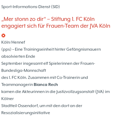
37. Münsterland Open 2019
7. Mannschaft
12.05
1
Sport-Informations-Dienst (SID)
4. Mannschaft
17.03
1
Bezirksebene
11.03
10
„Mer stonn zo dir“ – Stiftung 1. FC Köln
Mitgliedsbeiträge und
01.01
1
engagiert sich für Frauen-Team der JVA Köln
Kontoverbindung
06.12
3
Deutsche Ebene
36. Münsterland Open 2018
20.10
30
Köln/Hennef
Satzung des Schachklubs Münster 1932
20.08
1
(pps) – Eine Trainingseinheit hinter Gefängnismauern
e.V.
06.01
4
absolvierten Ende
4er Pokal
9
September insgesamt elf Spielerinnen der Frauen-
Challengers 2017
05.11
35. Münsterland Open 2017
05.11
12
Bundesliga-Mannschaft
Schach mit Flüchtlingen
16.09
2
des 1. FC Köln. Zusammen mit Co-Trainerin und
Teammanagerin
Bianca Rech
kamen die Akteurinnen in die Justizvollzugsanstalt (JVA) im
Kölner
Stadtteil Ossendorf, um mit den dort an der
Resozialisierungsinitiative