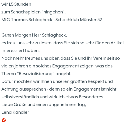
Problemschach
16.02
5
wir 1,5 Stunden
Jubiläums-Turniere
19.01
2
zum Schachspielen "hingehen".
Jugendtraining
21.12
2
MfG Thomas Schlagheck - Schachklub Münster 32
Kinder und Jugendliche - Schachjugend
21.12
18
Münster
20.09
Guten Morgen Herr Schlagheck,
2. Mannschaft
es freut uns sehr zu lesen, dass Sie sich so sehr für den Artikel
10
interessiert haben.
1. Mannschaft
24.02
37
Noch mehr freut es uns aber, dass Sie und Ihr Verein seit so
Mannschaften
29.07
4
vielen Jahren ein solches Engagement zeigen, was das
Stadtmeisterschaften
13.05
10
Thema "Resozialisierung" angeht.
Ehrenamtliche Helfer
07.03
17
Dafür möchten wir Ihnen unseren größten Respekt und
Social Media
27.02
4
Achtung aussprechen - denn so ein Engagement ist nicht
SK 32 in der Presse
09.02
3
selbstverständlich und wirklich etwas Besonderes.
Neujahrsblitzturnier
06.01
4
Liebe Grüße und einen angenehmen Tag,
Training
15.05
6
Lena Kandler
Wer wir sind- Vorstellung unserer
07.11
1
Mitglieder
19.10
23