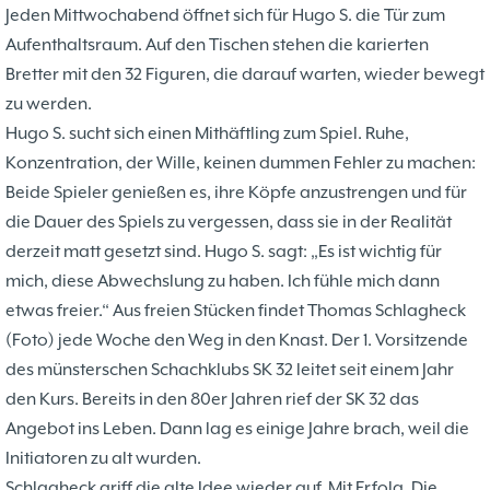
Jeden Mittwochabend öffnet sich für Hugo S. die Tür zum
Aufenthaltsraum. Auf den Tischen stehen die karierten
Bretter mit den 32 Figuren, die darauf warten, wieder bewegt
zu werden.
Hugo S. sucht sich einen Mithäftling zum Spiel. Ruhe,
Konzentration, der Wille, keinen dummen Fehler zu machen:
Beide Spieler genießen es, ihre Köpfe anzustrengen und für
die Dauer des Spiels zu vergessen, dass sie in der Realität
derzeit matt gesetzt sind. Hugo S. sagt: „Es ist wichtig für
mich, diese Abwechslung zu haben. Ich fühle mich dann
etwas freier.“ Aus freien Stücken findet Thomas Schlagheck
(Foto) jede Woche den Weg in den Knast. Der 1. Vorsitzende
des münsterschen Schachklubs SK 32 leitet seit einem Jahr
den Kurs. Bereits in den 80er Jahren rief der SK 32 das
Angebot ins Leben. Dann lag es einige Jahre brach, weil die
Initiatoren zu alt wurden.
Schlagheck griff die alte Idee wieder auf. Mit Erfolg. Die