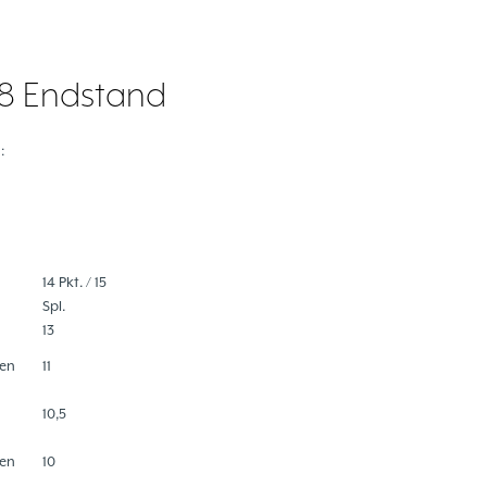
/18 Endstand
:
14 Pkt. / 15
Spl.
13
en
11
10,5
en
10