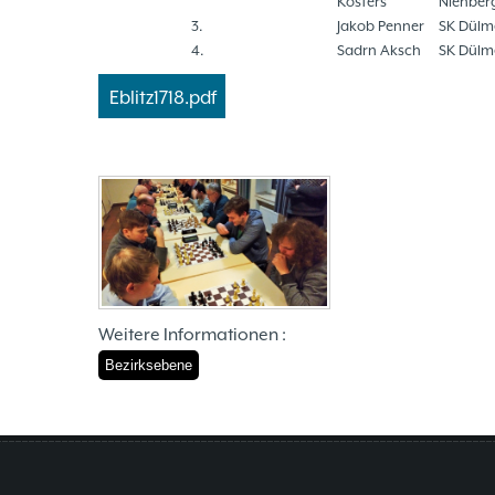
Kösters
Nienber
3.
Jakob Penner
SK Dülm
4.
Sadrn Aksch
SK Dülm
Eblitz1718.pdf
Weitere Informationen :
Bezirksebene