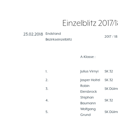
Einzelblitz 2017
Endstand
23.02.2018
2017 / 18 
Bezirkseinzelblitz
A-Klasse :
1.
Julius Virnyi
SK 32
2.
Jasper Holtel
SK 32
Robin
3.
SK Dülm
Eiersbrock
Stephan
4.
SK 32
Baumann
Wolfgang
5.
SK Dülm
Grund