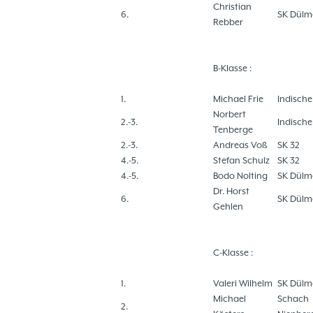
Christian
6.
SK Dülm
Rebber
B-Klasse :
1.
Michael Frie
Indisch
Norbert
2.-3.
Indisch
Tenberge
2.-3.
Andreas Voß
SK 32
4.-5.
Stefan Schulz
SK 32
4.-5.
Bodo Nolting
SK Dülm
Dr. Horst
6.
SK Dülm
Gehlen
C-Klasse :
1.
Valeri Wilhelm
SK Dülm
Michael
Schach
2.