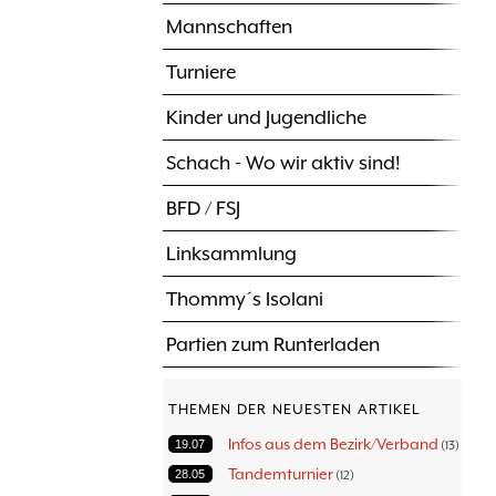
Mannschaften
Turniere
Kinder und Jugendliche
Schach - Wo wir aktiv sind!
BFD / FSJ
Linksammlung
Thommy´s Isolani
Partien zum Runterladen
THEMEN DER NEUESTEN ARTIKEL
Infos aus dem Bezirk/Verband
19.07
13
Tandemturnier
28.05
12