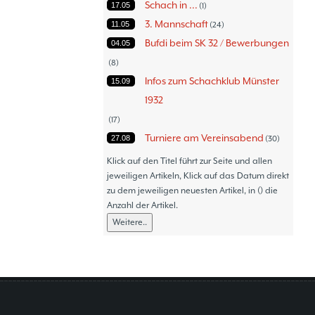
Schach in ...
17.05
1
3. Mannschaft
11.05
24
Bufdi beim SK 32 / Bewerbungen
04.05
8
Infos zum Schachklub Münster
15.09
1932
17
Turniere am Vereinsabend
27.08
30
Turniere
30.06
47
Klick auf den Titel führt zur Seite und allen
Thommy´s Isolani
jeweiligen Artikeln, Klick auf das Datum direkt
08.06
57
zu dem jeweiligen neuesten Artikel, in () die
Schach - Wo wir aktiv sind!
05.06
18
Anzahl der Artikel.
Bezirksturniere
11.05
1
Weitere..
Frauenmannschaft
05.05
6
Jugendturniere
09.10
23
Jugendmannschaften
06.10
5
Verbandsebene
09.06
14
Landesebene
26.05
10